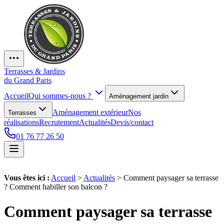
Terrasses & Jardins
du Grand Paris
Accueil
Qui sommes-nous ?
Aménagement jardin
Aménagement extérieur
Nos
Terrasses
réalisations
Recrutement
Actualités
Devis/contact
01 76 77 26 50
Vous êtes ici :
Accueil
>
Actualités
>
Comment paysager sa terrasse
? Comment habiller son balcon ?
Comment paysager sa terrasse