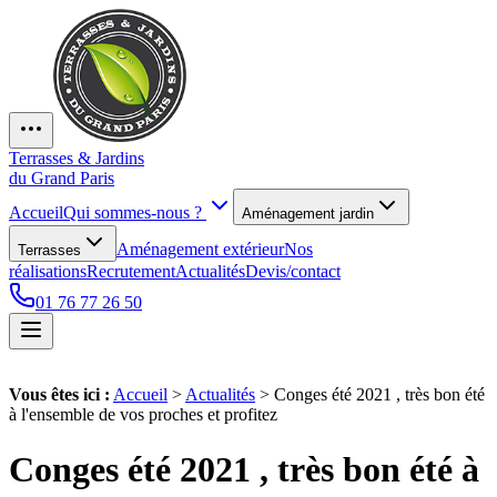
Terrasses & Jardins
du Grand Paris
Accueil
Qui sommes-nous ?
Aménagement jardin
Aménagement extérieur
Nos
Terrasses
réalisations
Recrutement
Actualités
Devis/contact
01 76 77 26 50
Vous êtes ici :
Accueil
>
Actualités
>
Conges été 2021 , très bon été
à l'ensemble de vos proches et profitez
Conges été 2021 , très bon été à