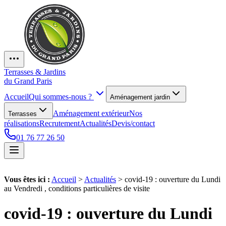
Terrasses & Jardins
du Grand Paris
Accueil
Qui sommes-nous ?
Aménagement jardin
Aménagement extérieur
Nos
Terrasses
réalisations
Recrutement
Actualités
Devis/contact
01 76 77 26 50
Vous êtes ici :
Accueil
>
Actualités
>
covid-19 : ouverture du Lundi
au Vendredi , conditions particulières de visite
covid-19 : ouverture du Lundi