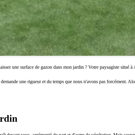
aisser une surface de gazon dans mon jardin ? Votre paysagiste situé 
i demande une rigueur et du temps que nous n'avons pas forcément. Alors
ardin
raît devant vous, agrémenté de part et d'autre de végétation. Mais souv