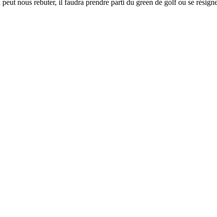
eut nous rebuter, il faudra prendre parti du green de golf ou se résigner