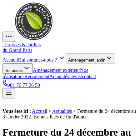
Terrasses & Jardins
du Grand Paris
Accueil
Qui sommes-nous ?
Aménagement jardin
Aménagement extérieur
Nos
Terrasses
réalisations
Recrutement
Actualités
Devis/contact
01 76 77 26 50
Vous êtes ici :
Accueil
>
Actualités
>
Fermeture du 24 décembre au
3 janvier 2022. Bonnes fêtes de fin d'année.
Fermeture du 24 décembre au