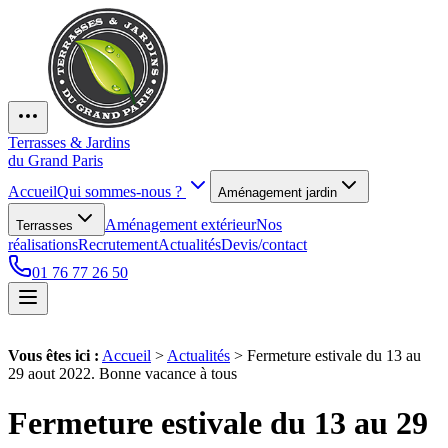
Terrasses & Jardins
du Grand Paris
Accueil
Qui sommes-nous ?
Aménagement jardin
Aménagement extérieur
Nos
Terrasses
réalisations
Recrutement
Actualités
Devis/contact
01 76 77 26 50
Vous êtes ici :
Accueil
>
Actualités
>
Fermeture estivale du 13 au
29 aout 2022. Bonne vacance à tous
Fermeture estivale du 13 au 29