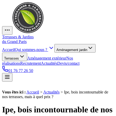
Terrasses & Jardins
du Grand Paris
Accueil
Qui sommes-nous ?
Aménagement jardin
Aménagement extérieur
Nos
Terrasses
réalisations
Recrutement
Actualités
Devis/contact
01 76 77 26 50
Vous êtes ici :
Accueil
>
Actualités
>
Ipe, bois incontournable de
nos terrasses, mais à quel prix ?
Ipe, bois incontournable de nos