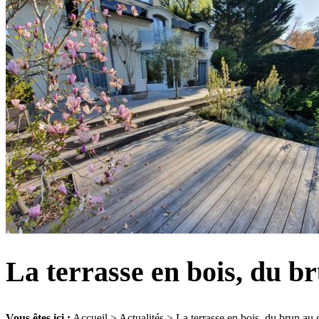
La terrasse en bois, du bru
Vous êtes ici :
Accueil
>
Actualités
> La terrasse en bois, du brun au gr