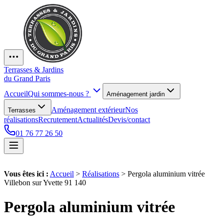
Terrasses & Jardins
du Grand Paris
Accueil
Qui sommes-nous ?
Aménagement jardin
Aménagement extérieur
Nos
Terrasses
réalisations
Recrutement
Actualités
Devis/contact
01 76 77 26 50
Vous êtes ici :
Accueil
>
Réalisations
>
Pergola aluminium vitrée
Villebon sur Yvette 91 140
Pergola aluminium vitrée