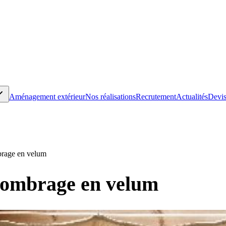
Aménagement extérieur
Nos réalisations
Recrutement
Actualités
Devis
mbrage en velum
d'ombrage en velum