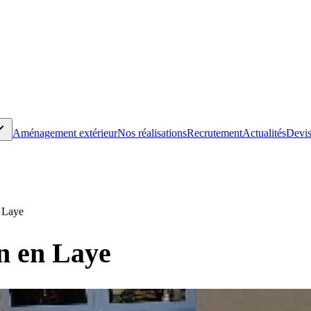
Aménagement extérieur
Nos réalisations
Recrutement
Actualités
Devis
n Laye
n en Laye