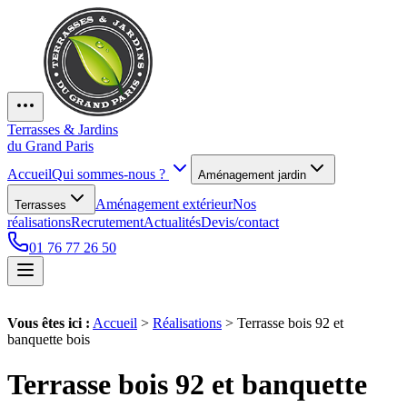
Terrasses & Jardins
du Grand Paris
Accueil
Qui sommes-nous ?
Aménagement jardin
Aménagement extérieur
Nos
Terrasses
réalisations
Recrutement
Actualités
Devis/contact
01 76 77 26 50
Vous êtes ici :
Accueil
>
Réalisations
>
Terrasse bois 92 et
banquette bois
Terrasse bois 92 et banquette