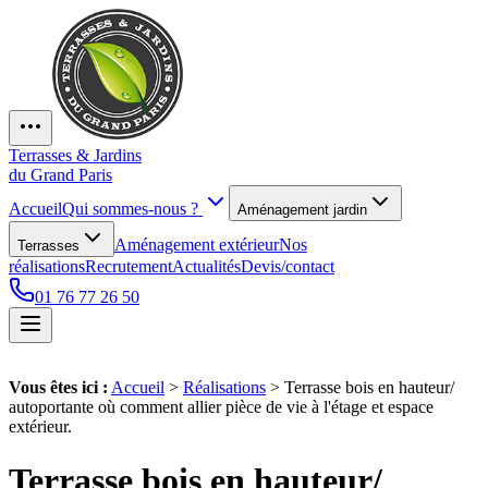
Terrasses & Jardins
du Grand Paris
Accueil
Qui sommes-nous ?
Aménagement jardin
Aménagement extérieur
Nos
Terrasses
réalisations
Recrutement
Actualités
Devis/contact
01 76 77 26 50
Vous êtes ici :
Accueil
>
Réalisations
>
Terrasse bois en hauteur/
autoportante où comment allier pièce de vie à l'étage et espace
extérieur.
Terrasse bois en hauteur/