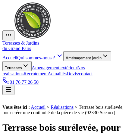
Terrasses & Jardins
du Grand Paris
Accueil
Qui sommes-nous ?
Aménagement jardin
Aménagement extérieur
Nos
Terrasses
réalisations
Recrutement
Actualités
Devis/contact
01 76 77 26 50
Vous êtes ici :
Accueil
>
Réalisations
>
Terrasse bois surélevée,
pour créer une continuité de la pièce de vie (92330 Sceaux)
Terrasse bois surélevée, pour