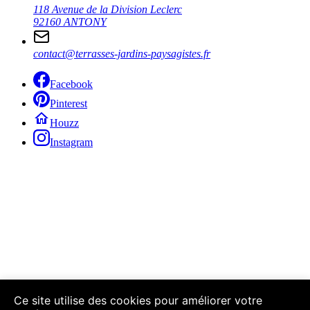
118 Avenue de la Division Leclerc
92160 ANTONY
contact@terrasses-jardins-paysagistes.fr
Facebook
Pinterest
Houzz
Instagram
Ce site utilise des cookies pour améliorer votre